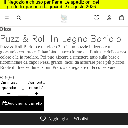
Il Negozio è chiuso per Ferie! Le spedizioni dei
prodotti ripartono da giovedì 27 agosto 2026
Djeco
Puzz & Roll In Legno Bariolo
Puzz & Roll Bariolo è un gioco 2 in 1: un puzzle in legno e un
giocattolo con ruote. Il bambino attacca le ruote all'animale dello stesso
colore e le fa rotolare. Poi può giocare a rimettere tutto sulla base e
ricominciare da capo! Pezzi grandi, facili da afferrare per i più piccoli.
Ruote di diverse dimensioni. Pratico da regalare o da conservare.
€19,90
Diminuisci
Aumenta
quantità
quantità
Aggiungi al carrello
Aggiungi alla Wishlist