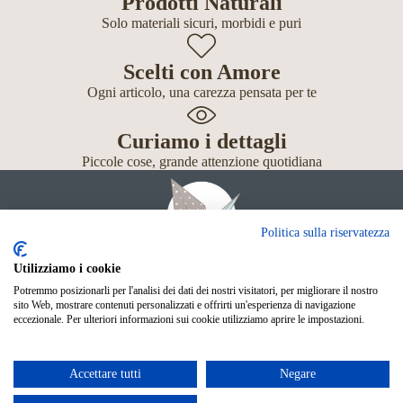
Prodotti Naturali
Solo materiali sicuri, morbidi e puri
Scelti con Amore
Ogni articolo, una carezza pensata per te
Curiamo i dettagli
Piccole cose, grande attenzione quotidiana
Politica sulla riservatezza
Utilizziamo i cookie
Potremmo posizionarli per l'analisi dei dati dei nostri visitatori, per migliorare il nostro
Giochi
sito Web, mostrare contenuti personalizzati e offrirti un'esperienza di navigazione
Neonato
eccezionale. Per ulteriori informazioni sui cookie utilizziamo aprire le impostazioni.
Accessori
Scuola
Shop Online
Accettare tutti
Negare
© Mille Gru di Sofia Calore. P.IVA 05033240283
Metodi di pagamento