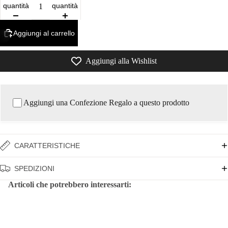
quantità
quantità
Aggiungi al carrello
/
6
Aggiungi alla Wishlist
Aggiungi una Confezione Regalo a questo prodotto
CARATTERISTICHE
SPEDIZIONI
Articoli che potrebbero interessarti: