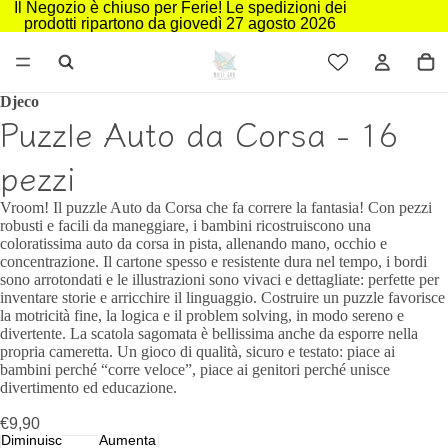
Il Negozio è chiuso per Ferie! Le spedizioni dei
prodotti ripartono da giovedì 27 agosto 2026
Djeco
Puzzle Auto da Corsa - 16
pezzi
Vroom! Il puzzle Auto da Corsa che fa correre la fantasia! Con pezzi
robusti e facili da maneggiare, i bambini ricostruiscono una
coloratissima auto da corsa in pista, allenando mano, occhio e
concentrazione. Il cartone spesso e resistente dura nel tempo, i bordi
sono arrotondati e le illustrazioni sono vivaci e dettagliate: perfette per
inventare storie e arricchire il linguaggio. Costruire un puzzle favorisce
la motricità fine, la logica e il problem solving, in modo sereno e
divertente. La scatola sagomata è bellissima anche da esporre nella
propria cameretta. Un gioco di qualità, sicuro e testato: piace ai
bambini perché “corre veloce”, piace ai genitori perché unisce
divertimento ed educazione.
€9,90
Diminuisci
Aumenta