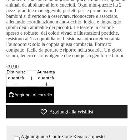
animali da abbinare ai loro cuccioli. Ogni mini-puzzle ha 2
pezzi grandi e maneggevoli, perfetti per le prime mani. I
bambini si divertono a osservare, riconoscere e associare,
allenando coordinazione mano-occhio, logica e linguaggio
(nomi degli animali e dei piccoli). Le tessere in cartone
spesso e robusto, dai colori vivaci e illustrazioni poetiche,
resistono all’uso quotidiano. Il sistema autocorrettivo aiuta
l’autonomia: solo la coppia giusta combacia. Formato
compatto, facile da portare e riporre nella scatola. Un gioco
sicuro, tenero e coinvolgente che conquista genitori e bimbi!
€9,90
Diminuisci
Aumenta
quantità
quantità
Aggiungi al carrello
Aggiungi alla Wishlist
Aggiungi una Confezione Regalo a questo