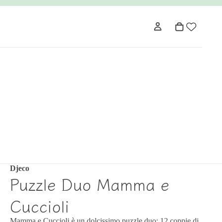
Djeco
Puzzle Duo Mamma e
Cuccioli
Mamma e Cuccioli è un dolcissimo puzzle duo: 12 coppie di