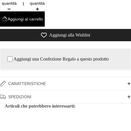
quantità
quantità
Aggiungi al carrello
11
Aggiungi alla Wishlist
Aggiungi una Confezione Regalo a questo prodotto
CARATTERISTICHE
SPEDIZIONI
Articoli che potrebbero interessarti: