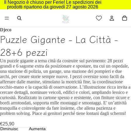
Il Negozio è chiuso per Ferie! Le spedizioni dei
prodotti ripartono da giovedì 27 agosto 2026
Djeco
Puzzle Gigante - La Città -
28+6 pezzi
Un puzzle gigante a tema città da costruire sul pavimento: 28 pezzi
grandi e 6 sagome extra da posizionare e spostare, tra cui un ospedale,
una stazione di polizia, un garage, una stazione dei pompieri e due
archi, per creare storie sempre nuove. I pezzi oversize sono facili da
afferrare dalle manine, stimolano la motricità fine, la coordinazione
occhio-mano e la capacità di osservazione. L’illustrazione ricca invita a
cercare dettagli, nominare veicoli, edifici e colori, ampliando lessico e
curiosità. Realizzato in cartone spesso e resistente, con finiture sicure e
bordi arrotondati, sopporta mille montaggi e smontaggi. E' un’attività
tranquilla e coinvolgente da fare insieme, che allena pazienza e
problem solving. Piace ai genitori perché tiene lontani dagli schermi!
€25,90
Diminuisci
Aumenta