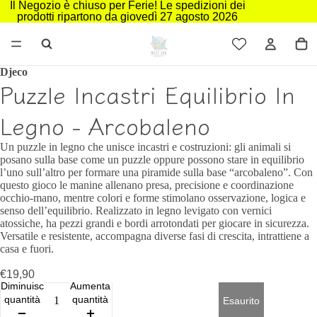
Il Negozio è chiuso per Ferie! Le spedizioni dei
prodotti ripartono da giovedì 27 agosto 2026
Djeco
Puzzle Incastri Equilibrio In
Legno - Arcobaleno
Un puzzle in legno che unisce incastri e costruzioni: gli animali si
posano sulla base come un puzzle oppure possono stare in equilibrio
l’uno sull’altro per formare una piramide sulla base “arcobaleno”. Con
questo gioco le manine allenano presa, precisione e coordinazione
occhio-mano, mentre colori e forme stimolano osservazione, logica e
senso dell’equilibrio. Realizzato in legno levigato con vernici
atossiche, ha pezzi grandi e bordi arrotondati per giocare in sicurezza.
Versatile e resistente, accompagna diverse fasi di crescita, intrattiene a
casa e fuori.
€19,90
Diminuisci
Aumenta
quantità
quantità
Esaurito