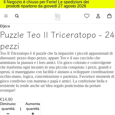
Il Negozio è chiuso per Ferie! Le spedizioni dei
prodotti ripartono da giovedì 27 agosto 2026
Djeco
Puzzle Teo Il Triceratopo - 24
pezzi
Teo Il Triceratopo è il puzzle che fa impazzire i piccoli appassionati di
dinosauri: pezzo dopo pezzo, appare Teo e il suo cucciolo che
ammirano la pianura e i loro amici. Un gioco colorato e coinvolgente
che trasforma ogni incastro in una piccola conquista: i pezzi, grandi e
spessi, si maneggiano con facilità e aiutano a sviluppare coordinazione
occhio-mano, logica, concentrazione e pazienza. Favorisce momenti di
gioco condiviso con mamma e papà e amici. La confezione bella e
resistente lo rende anche un’idea regalo praticissima da portare
ovunque!
€14,90
Diminuisci
Aumenta
quantità
quantità