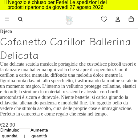
Il Negozio è chiuso per Ferie! Le spedizioni dei
prodotti ripartono da giovedì 27 agosto 2026
Djeco
Cofanetto Carillon Ballerina
Delicata
Una delicata scatola musicale portagioie che custodisce piccoli tesori e
fa danzare una ballerina ogni volta che si apre il coperchio. Con il
carillon a carica manuale, diffonde una melodia dolce mentre la
figurina ruota davanti allo specchietto, trasformando la routine serale in
un momento magico. L’interno in vellutino protegge collanine, elastici
e ricordi; la struttura in materiali resistenti e atossici con bordi
arrotondati è sicura e durevole. Niente batterie: si carica girando la
chiavetta, allenando pazienza e motricità fine. Un oggetto bello da
vedere che stimola ascolto, cura delle proprie cose e immaginazione.
Perfetto in cameretta e come regalo che resta nel tempo.
€22,90
Diminuisci
Aumenta
quantità
quantità