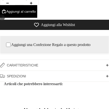
Aggiungi al carrello
/
7
Aggiungi alla Wishlist
Aggiungi una Confezione Regalo a questo prodotto
CARATTERISTICHE
SPEDIZIONI
Articoli che potrebbero interessarti: