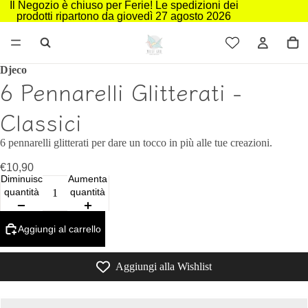
Il Negozio è chiuso per Ferie! Le spedizioni dei
prodotti ripartono da giovedì 27 agosto 2026
Djeco
6 Pennarelli Glitterati -
Classici
6 pennarelli glitterati per dare un tocco in più alle tue creazioni.
€10,90
Diminuisci
Aumenta
quantità
quantità
Aggiungi al carrello
Aggiungi alla Wishlist