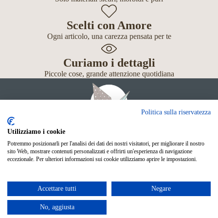
Scelti con Amore
Ogni articolo, una carezza pensata per te
Curiamo i dettagli
Piccole cose, grande attenzione quotidiana
Politica sulla riservatezza
Utilizziamo i cookie
Potremmo posizionarli per l'analisi dei dati dei nostri visitatori, per migliorare il nostro
Giochi
sito Web, mostrare contenuti personalizzati e offrirti un'esperienza di navigazione
Neonato
eccezionale. Per ulteriori informazioni sui cookie utilizziamo aprire le impostazioni.
Accessori
Scuola
Shop Online
Accettare tutti
Negare
© Mille Gru di Sofia Calore. P.IVA 05033240283
Metodi di pagamento
No, aggiusta