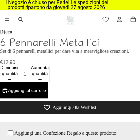
Il Negozio è chiuso per Ferie! Le spedizioni dei
prodotti ripartono da giovedì 27 agosto 2026
Djeco
6 Pennarelli Metallici
Set di 6 pennarelli metallici per dare vita a meravigliose creazioni.
€12,90
Diminuisci
Aumenta
quantità
quantità
Aggiungi al carrello
Aggiungi alla Wishlist
Aggiungi una Confezione Regalo a questo prodotto