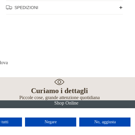
SPEDIZIONI
Curiamo i dettagli
Piccole cose, grande attenzione quotidiana
Shop Online
 tutti
Negare
No, aggiusta