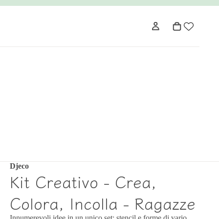
Djeco
Kit Creativo - Crea,
Colora, Incolla - Ragazze
Innumerevoli idee in un unico set: stencil e forme di vario