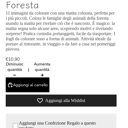
Foresta
11 immagini da colorare con una matita colorata, perfetta per
i più piccoli. Colora le famiglie degli animali della foresta
usando la matita per rivelare ciò che è nascosto. È magico: la
matita segna solo alcune aree, scoprendo motivi e rivelando
sorprese! Pratica custodia portaoggetti, facile da trasportare. I
fogli da colorare sono a forma di animali. Attività ideale da
portare al ristorante, in viaggio o da fare a casa nei pomeriggi
piovosi.
€10,90
Diminuisci
Aumenta
quantità
quantità
Aggiungi al carrello
Aggiungi alla Wishlist
Aggiungi una Confezione Regalo a questo