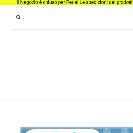
Il Negozio è chiuso per Ferie! Le spedizioni dei prodott