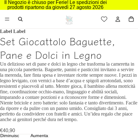
Il Negozio è chiuso per Ferie! Le spedizioni dei
prodotti ripartono da giovedì 27 agosto 2026
Label Label
Set Giocattolo Baguette,
Pane e Dolci in Legno
Un delizioso set di pane e dolci in legno che trasforma la cameretta in
una piccola panetteria. Baguette, panini e pasticcini invitano a servire
la merenda, fare finta spesa e inventare ricette sempre nuove. I pezzi in
legno levigato, con vernici a base d’acqua e spigoli arrotondati, sono
resistenti e piacevoli al tatto. Mentre gioca, il bambino allena motricità
fine, coordinazione occhio‑mano, linguaggio e abilità sociali,
imparando a contare porzioni e a riconoscere forme e dimensioni.
Niente briciole e zero batterie: solo fantasia e tanto divertimento. Facile
da riporre e da pulire con un panno umido. Consigliato dai 3 anni,
perfetto da condividere con fratelli e amici. Un’idea regalo che piace
anche ai genitori perché dura nel tempo.
€40,90
Diminuisci
Aumenta