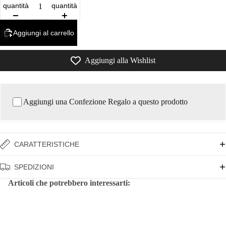
quantità
quantità
Aggiungi al carrello
/
8
Aggiungi alla Wishlist
Aggiungi una Confezione Regalo a questo prodotto
CARATTERISTICHE
SPEDIZIONI
Articoli che potrebbero interessarti: