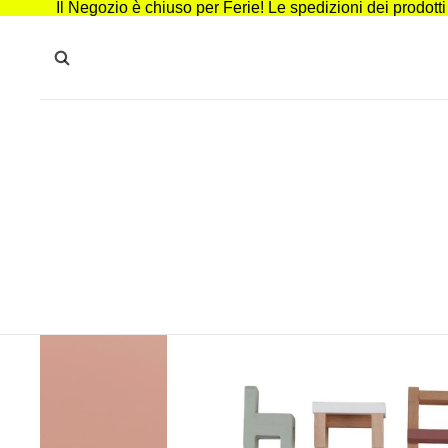
Il Negozio è chiuso per Ferie! Le spedizioni dei prodott