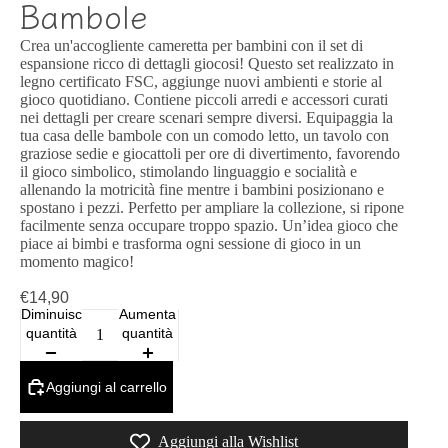
Bambole
Crea un'accogliente cameretta per bambini con il set di
espansione ricco di dettagli giocosi! Questo set realizzato in
legno certificato FSC, aggiunge nuovi ambienti e storie al
gioco quotidiano. Contiene piccoli arredi e accessori curati
nei dettagli per creare scenari sempre diversi. Equipaggia la
tua casa delle bambole con un comodo letto, un tavolo con
graziose sedie e giocattoli per ore di divertimento, favorendo
il gioco simbolico, stimolando linguaggio e socialità e
allenando la motricità fine mentre i bambini posizionano e
spostano i pezzi. Perfetto per ampliare la collezione, si ripone
facilmente senza occupare troppo spazio. Un’idea gioco che
piace ai bimbi e trasforma ogni sessione di gioco in un
momento magico!
€14,90
Diminuisci
Aumenta
quantità
quantità
Aggiungi al carrello
Aggiungi alla Wishlist