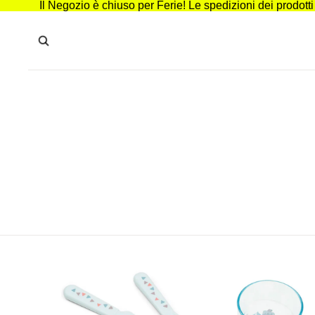
Il Negozio è chiuso per Ferie! Le spedizioni dei prodott