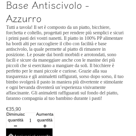
Base Antiscivolo -
Azzurro
Tutti a tavola! Il set è composto da un piatto, bicchiere,
forchetta e coltello, progettati per rendere più semplici e sicuri
i primi pasti dei vostri nanetti. Il piatto in 100% PP alimentare
ha bordi alti per raccogliere il cibo con facilità e base
antiscivolo, la quale permette al piatto di rimanere in
posizione. Le posate dai bordi morbidi e arrotondati, sono
facili e sicure da maneggiare anche con le manine dei più
piccoli che si esercitano a mangiare da soli. Il bicchiere è
perfetto per le mani piccole e curiose. Grazie alla sua
trasparenza e gli animaletti raffigurati, sorso dopo sorso, il tuo
bimbo svolgerà il pasto in maniera più divertente e stimolante
e ogni bevanda diventerà un’esperienza visivamente
affascinante. Gli animaletti raffiguarati sul fondo del piatto,
faranno compagnia al tuo bambino durante i pasti!
€35,90
Diminuisci
Aumenta
quantità
quantità