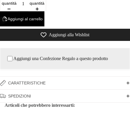
quantità
quantità
Aggiungi al carrello
/
6
Aggiungi alla Wishlist
Aggiungi una Confezione Regalo a questo prodotto
CARATTERISTICHE
SPEDIZIONI
Articoli che potrebbero interessarti: