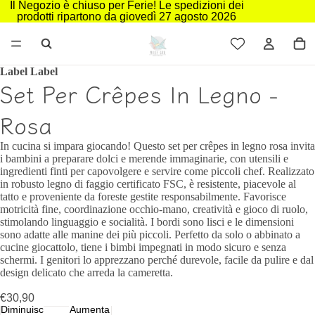
Il Negozio è chiuso per Ferie! Le spedizioni dei
prodotti ripartono da giovedì 27 agosto 2026
Label Label
Set Per Crêpes In Legno -
Rosa
In cucina si impara giocando! Questo set per crêpes in legno rosa invita
i bambini a preparare dolci e merende immaginarie, con utensili e
ingredienti finti per capovolgere e servire come piccoli chef. Realizzato
in robusto legno di faggio certificato FSC, è resistente, piacevole al
tatto e proveniente da foreste gestite responsabilmente. Favorisce
motricità fine, coordinazione occhio-mano, creatività e gioco di ruolo,
stimolando linguaggio e socialità. I bordi sono lisci e le dimensioni
sono adatte alle manine dei più piccoli. Perfetto da solo o abbinato a
cucine giocattolo, tiene i bimbi impegnati in modo sicuro e senza
schermi. I genitori lo apprezzano perché durevole, facile da pulire e dal
design delicato che arreda la cameretta.
€30,90
Diminuisci
Aumenta