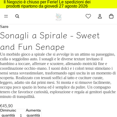
Il Negozio è chiuso per Ferie! Le spedizioni dei
prodotti ripartono da giovedì 27 agosto 2026
Saro
Sonagli a Spirale - Sweet
and Fun Senape
Un morbido gioco a spirale che si avvolge in un attimo su passeggino,
culla o seggiolino auto. I sonagli e le diverse texture invitano il
bambino a toccare, afferrare e scuotere, allenando motricità fine e
coordinazione occhio–mano. I suoni dolci e i colori tenui stimolano i
sensi senza sovrastimolare, trasformando ogni uscita in un momento di
scoperta. Realizzato con tessuti soffici al tatto e cuciture curate,
leggero, adatto sin dai primi mesi. Si monta e si rimuove facilmente,
occupa poco spazio in borsa ed è semplice da pulire. Un compagno
tenero che favorisce curiosità, esplorazione e regala ai genitori qualche
minuto di tranquillità.
€45,90
Diminuisci
Aumenta
quantità
quantità