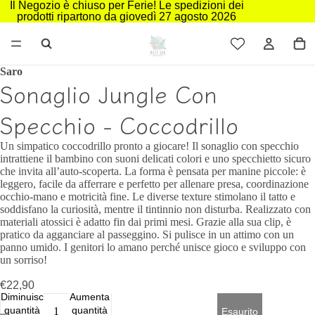
Il Negozio è chiuso per Ferie! Le spedizioni dei
prodotti ripartono da giovedì 27 agosto 2026
Saro
Sonaglio Jungle Con
Specchio - Coccodrillo
Un simpatico coccodrillo pronto a giocare! Il sonaglio con specchio
intrattiene il bambino con suoni delicati colori e uno specchietto sicuro
che invita all’auto‑scoperta. La forma è pensata per manine piccole: è
leggero, facile da afferrare e perfetto per allenare presa, coordinazione
occhio‑mano e motricità fine. Le diverse texture stimolano il tatto e
soddisfano la curiosità, mentre il tintinnio non disturba. Realizzato con
materiali atossici è adatto fin dai primi mesi. Grazie alla sua clip, è
pratico da agganciare al passeggino. Si pulisce in un attimo con un
panno umido. I genitori lo amano perché unisce gioco e sviluppo con
un sorriso!
€22,90
Diminuisci
Aumenta
quantità
quantità
Esaurito