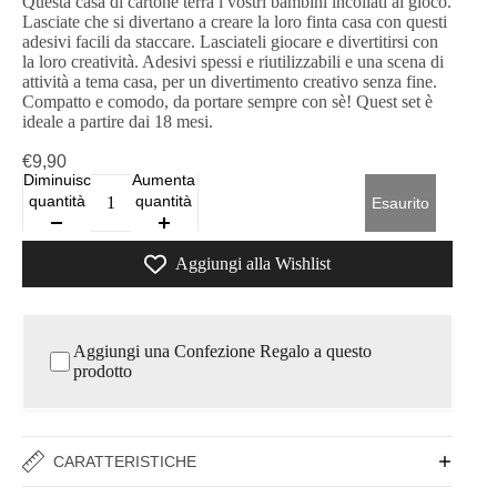
Questa casa di cartone terrà i vostri bambini incollati al gioco.
Lasciate che si divertano a creare la loro finta casa con questi
adesivi facili da staccare. Lasciateli giocare e divertitirsi con
la loro creatività. Adesivi spessi e riutilizzabili e una scena di
attività a tema casa, per un divertimento creativo senza fine.
Compatto e comodo, da portare sempre con sè! Quest set è
ideale a partire dai 18 mesi.
€9,90
Diminuisci
Aumenta
quantità
quantità
Esaurito
Aggiungi alla Wishlist
Aggiungi una Confezione Regalo a questo
prodotto
CARATTERISTICHE