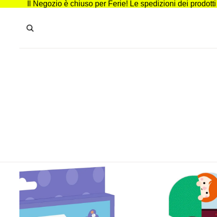
Il Negozio è chiuso per Ferie! Le spedizioni dei prodott