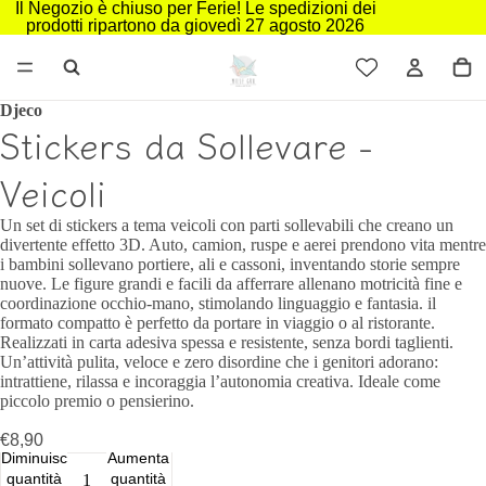
Il Negozio è chiuso per Ferie! Le spedizioni dei
prodotti ripartono da giovedì 27 agosto 2026
Djeco
Stickers da Sollevare -
Veicoli
Un set di stickers a tema veicoli con parti sollevabili che creano un
divertente effetto 3D. Auto, camion, ruspe e aerei prendono vita mentre
i bambini sollevano portiere, ali e cassoni, inventando storie sempre
nuove. Le figure grandi e facili da afferrare allenano motricità fine e
coordinazione occhio-mano, stimolando linguaggio e fantasia. il
formato compatto è perfetto da portare in viaggio o al ristorante.
Realizzati in carta adesiva spessa e resistente, senza bordi taglienti.
Un’attività pulita, veloce e zero disordine che i genitori adorano:
intrattiene, rilassa e incoraggia l’autonomia creativa. Ideale come
piccolo premio o pensierino.
€8,90
Diminuisci
Aumenta
quantità
quantità