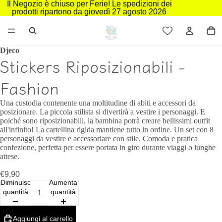
Il Negozio è chiuso per Ferie! Le spedizioni dei
prodotti ripartono da giovedì 27 agosto 2026
Djeco
Stickers Riposizionabili -
Fashion
Una custodia contenente una moltitudine di abiti e accessori da
posizionare. La piccola stilista si divertirà a vestire i personaggi. E
poiché sono riposizionabili, la bambina potrà creare bellissimi outfit
all'infinito! La cartellina rigida mantiene tutto in ordine. Un set con 8
personaggi da vestire e accessoriare con stile. Comoda e pratica
confezione, perfetta per essere portata in giro durante viaggi o lunghe
attese.
€9,90
Diminuisci
Aumenta
quantità
quantità
Aggiungi al carrello