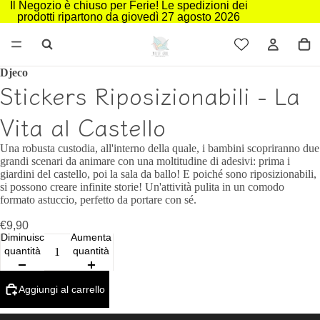
Il Negozio è chiuso per Ferie! Le spedizioni dei
prodotti ripartono da giovedì 27 agosto 2026
Djeco
Stickers Riposizionabili - La
Vita al Castello
Una robusta custodia, all'interno della quale, i bambini scopriranno due
grandi scenari da animare con una moltitudine di adesivi: prima i
giardini del castello, poi la sala da ballo! E poiché sono riposizionabili,
si possono creare infinite storie! Un'attività pulita in un comodo
formato astuccio, perfetto da portare con sé.
€9,90
Diminuisci
Aumenta
quantità
quantità
Aggiungi al carrello