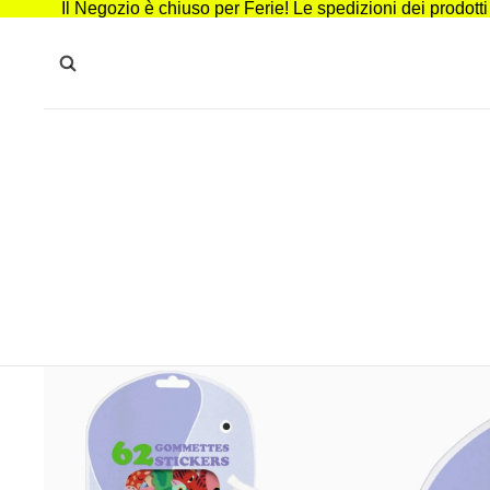
Il Negozio è chiuso per Ferie! Le spedizioni dei prodott