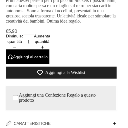
Primi adesivi perfetti per i più piccoli! Stickers riposizionabili,
con carta molto spessa e un ritaglio sul retro per staccarli in
autonomia. Sono a forma di uccellini, presentati in una
graziosa scatola trasparente. Un'attività ideale per stimolare la
creatività dei bambini. Ottima idea regalo.
€5,90
Diminuisci
Aumenta
quantità
quantità
Aggiungi al carrello
Aggiungi alla Wishlist
Aggiungi una Confezione Regalo a questo
prodotto
CARATTERISTICHE