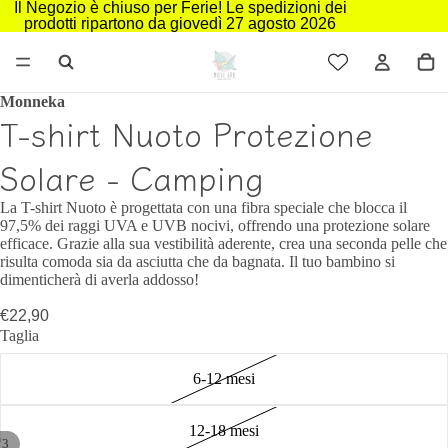
Il Negozio è chiuso per Ferie! Le spedizioni dei
prodotti ripartono da giovedì 27 agosto 2026
Monneka
T-shirt Nuoto Protezione
Solare - Camping
La T-shirt Nuoto è progettata con una fibra speciale che blocca il
97,5% dei raggi UVA e UVB nocivi, offrendo una protezione solare
efficace. Grazie alla sua vestibilità aderente, crea una seconda pelle che
risulta comoda sia da asciutta che da bagnata. Il tuo bambino si
dimenticherà di averla addosso!
€22,90
Taglia
6-12 mesi
12-18 mesi
/
3