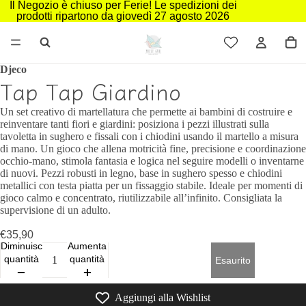
Il Negozio è chiuso per Ferie! Le spedizioni dei
prodotti ripartono da giovedì 27 agosto 2026
Djeco
Tap Tap Giardino
Un set creativo di martellatura che permette ai bambini di costruire e
reinventare tanti fiori e giardini: posiziona i pezzi illustrati sulla
tavoletta in sughero e fissali con i chiodini usando il martello a misura
di mano. Un gioco che allena motricità fine, precisione e coordinazione
occhio-mano, stimola fantasia e logica nel seguire modelli o inventarne
di nuovi. Pezzi robusti in legno, base in sughero spesso e chiodini
metallici con testa piatta per un fissaggio stabile. Ideale per momenti di
gioco calmo e concentrato, riutilizzabile all’infinito. Consigliata la
supervisione di un adulto.
€35,90
Diminuisci
Aumenta
quantità
quantità
Esaurito
Aggiungi alla Wishlist