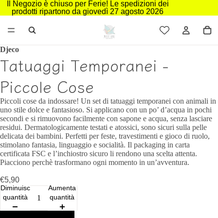
Il Negozio è chiuso per Ferie! Le spedizioni dei
prodotti ripartono da giovedì 27 agosto 2026
Djeco
Tatuaggi Temporanei -
Piccole Cose
Piccoli cose da indossare! Un set di tatuaggi temporanei con animali in
uno stile dolce e fantasioso. Si applicano con un po’ d’acqua in pochi
secondi e si rimuovono facilmente con sapone e acqua, senza lasciare
residui. Dermatologicamente testati e atossici, sono sicuri sulla pelle
delicata dei bambini. Perfetti per feste, travestimenti e gioco di ruolo,
stimolano fantasia, linguaggio e socialità. Il packaging in carta
certificata FSC e l’inchiostro sicuro li rendono una scelta attenta.
Piacciono perchè trasformano ogni momento in un’avventura.
€5,90
Diminuisci
Aumenta
quantità
quantità