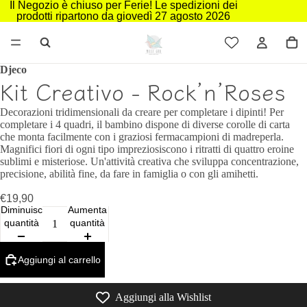
Il Negozio è chiuso per Ferie! Le spedizioni dei
prodotti ripartono da giovedì 27 agosto 2026
Djeco
Kit Creativo - Rock’n’Roses
Decorazioni tridimensionali da creare per completare i dipinti! Per
completare i 4 quadri, il bambino dispone di diverse corolle di carta
che monta facilmente con i graziosi fermacampioni di madreperla.
Magnifici fiori di ogni tipo impreziosiscono i ritratti di quattro eroine
sublimi e misteriose. Un'attività creativa che sviluppa concentrazione,
precisione, abilità fine, da fare in famiglia o con gli amihetti.
€19,90
Diminuisci
Aumenta
quantità
quantità
Aggiungi al carrello
Aggiungi alla Wishlist