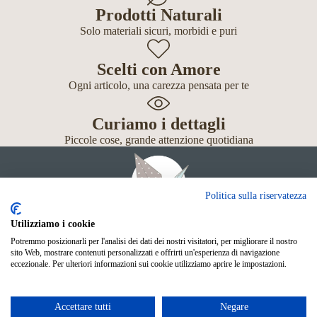
Prodotti Naturali
Solo materiali sicuri, morbidi e puri
Scelti con Amore
Ogni articolo, una carezza pensata per te
Curiamo i dettagli
Piccole cose, grande attenzione quotidiana
Politica sulla riservatezza
Utilizziamo i cookie
Potremmo posizionarli per l'analisi dei dati dei nostri visitatori, per migliorare il nostro
Giochi
sito Web, mostrare contenuti personalizzati e offrirti un'esperienza di navigazione
Neonato
eccezionale. Per ulteriori informazioni sui cookie utilizziamo aprire le impostazioni.
Accessori
Scuola
Shop Online
Accettare tutti
Negare
© Mille Gru di Sofia Calore. P.IVA 05033240283