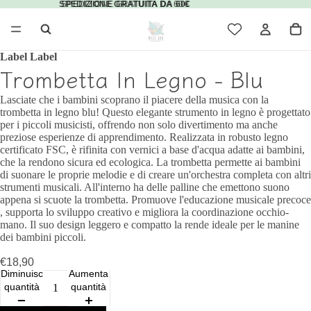
SPEDIZIONE GRATUITA DA 60€
SPEDIZIONE GRATUITA DA 60€
Label Label
Trombetta In Legno - Blu
Lasciate che i bambini scoprano il piacere della musica con la
trombetta in legno blu! Questo elegante strumento in legno è progettato
per i piccoli musicisti, offrendo non solo divertimento ma anche
preziose esperienze di apprendimento. Realizzata in robusto legno
certificato FSC, è rifinita con vernici a base d'acqua adatte ai bambini,
che la rendono sicura ed ecologica. La trombetta permette ai bambini
di suonare le proprie melodie e di creare un'orchestra completa con altri
strumenti musicali. All'interno ha delle palline che emettono suono
appena si scuote la trombetta. Promuove l'educazione musicale precoce
, supporta lo sviluppo creativo e migliora la coordinazione occhio-
mano. Il suo design leggero e compatto la rende ideale per le manine
dei bambini piccoli.
€18,90
Diminuisci
Aumenta
quantità
quantità